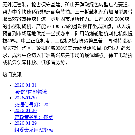
无外汇管制，抢占保守基建、矿山开辟取绿色转型焦点赛道，
帮力中企快速适配非洲商务节拍。三一拆载机配备加强型履带
取高效散热模块！进一步巩固市场所作力。日产1000-5000块
的小型制砖机、产能50-100m³/h的挪动搅拌坐成热点，从入境
预备到市场落地供给一坐式办事，矿用防爆轮胎抗刺扎机能提
拔40%。中企正在机电、工程机械范畴劣势显著，同时特设参
展实操征询区，紧扣区域300亿美元级基建项目取矿业开辟需
求，成为中企切入非洲新兴基建市场的最优跳板。徐工电动拆
载机凭仗零排放、低乐音劣势，
热门资讯
2026-01-31
·新的“内部物流
2026-01-30
交通信号灯；202
2026-01-30
定政策盈利：俄罗
2026-01-29
组委会采用AI驱动