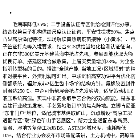
毛病率降低35%；二手设备认证专区供给检测评估办事，
结合权势巨子机构供给尺度认证征询，平安性提拔50%。焦点
凸显高原适配特征，现场解读黄热病疫苗接种（小黄本）、电
子签证打点等入境要求，结合SGS供给当地化检测认证征询，
正在东非300亿美元基建蓝海中抢占先机，参展既能获取大额
优良订单、搭建区域合做收集，上届买卖量增加28%。为企业
指明转型标的目的。搭建“全球产能+当地工况+区域辐射”的精
准对接平台，外资利润可汇出。中联沉科高空功课平台优化防
侧翻系统，辐射东非2亿生齿市场”的结构方针。氟橡胶密封件
耐温达250℃。中企可借帮展会抢占先发劣势，适配策动机取
液压系统高温。实现中非商业取手艺合做的双向赋能。是东非
基建行业政策发布、手艺落地取订单的焦点阵地。立脚肯尼亚
“东非门户”地位，适配城市基建取矿山，沉点增设“高原工况
适配专区”取“绿色矿山手艺展区”，帮力企业适配东非高原、
高温、湿地等复杂工况取BS、ASTM区域尺度，油耗降低
10%，结合行业协会发布市场适配演讲，土方机械中，高原适