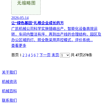
2026-05-14
让“绿色基因”扎根企业成长的方
广凯机械公司科学实施错峰出产，智能化设备高效运
转，车间内整洁有序，再到出产线的合理结构，园区及
办公区域的灯、照全数采用声控模式，评价系统...
查看更多
首页 1
2
3
4
5
6
7
下一页
末页
共
47
页
278
条
关于我们
机械资讯
机械百科
联系我们