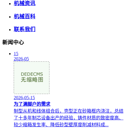
机械资讯
机械百科
联系我们
新闻中心
15
2026-05
2026-05-15
为了满脚户的需求
制型从机和线体组合后，壳型正在砂箱框内浇注，总结
了十多年制芯设备出产的经验，铸件材质的致密度高、
较少缩箱发生率、降低砂型壁厚度削减材料成...