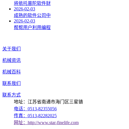
将依托普陀软件财
2026-02-03
成熟的软件公司中
2026-02-03
帮帮用户利用编程
关于我们
机械资讯
机械百科
联系我们
联系方式
地址：江苏省南通市海门区三星镇
电话：0513-82355056
传真：0513-82282025
网址：http://www.star-finelife.com