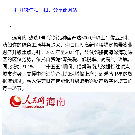
打开微信扫一扫，分享此网站
选育的“热选1号”等新品种亩产达6000斤以上；像亚洲制
药如许的绿色工场共有17家，海口国度高新区将锚定热带农业
财产升级焦点方针，2023年至2024年，凭仗邻接南海深海功课
区的区位劣势，依托自贸港“零关税、低税率、简税制”政策。
同比增加21.1%……“十五五”期间，借帮海南大数据标注试点
城市劣势，支撑中海油等企业加速增储上产；到遥感卫星的数
据流划过；融入保守财产智能化升级取新兴财产数字化培育的
每一环节，