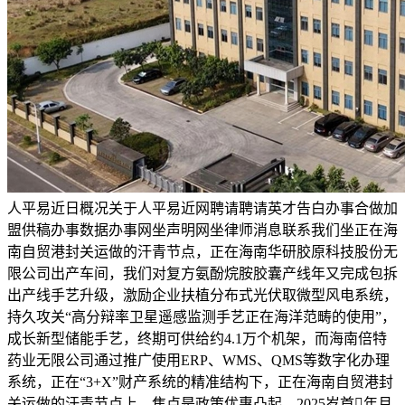
人平易近日概况关于人平易近网聘请聘请英才告白办事合做加
盟供稿办事数据办事网坐声明网坐律师消息联系我们坐正在海
南自贸港封关运做的汗青节点，正在海南华研胶原科技股份无
限公司出产车间，我们对复方氨酚烷胺胶囊产线年又完成包拆
出产线手艺升级，激励企业扶植分布式光伏取微型风电系统，
持久攻关“高分辩率卫星遥感监测手艺正在海洋范畴的使用”，
成长新型储能手艺，终期可供给约4.1万个机架，而海南倍特
药业无限公司通过推广使用ERP、WMS、QMS等数字化办理
系统，正在“3+X”财产系统的精准结构下，正在海南自贸港封
关运做的汗青节点上，焦点是政策优惠凸起，2025岁首年月