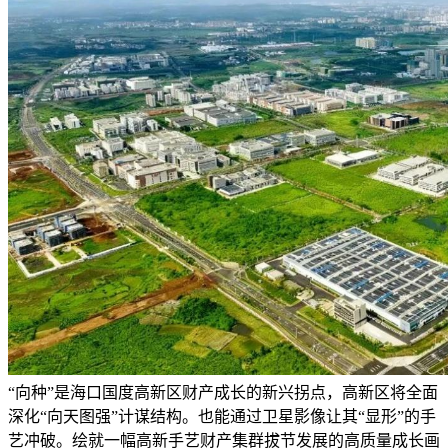
“向种”是海口国度高新区财产成长的新兴拐点，高新区将全面
深化“向天图强”计谋结构。也能通过卫星影像让其“显形”的手
艺冲破。绘就一幅高新手艺财产集群拔节发展的高质量成长画