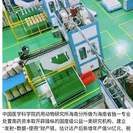
中国医学科学院药用动物研究所海南分所做为海南省独一专业
处置南药资本取开辟操纵的国度级公益一类研究机构，建立
“发射+数据+使用”财产链，估计达产后新增年产值50亿元、税