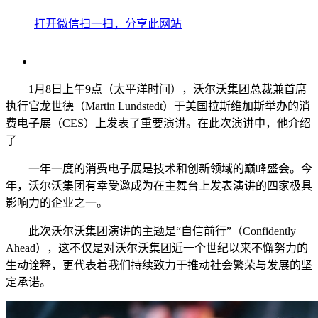
打开微信扫一扫，分享此网站
1月8日上午9点（太平洋时间），沃尔沃集团总裁兼首席
执行官龙世德（Martin Lundstedt）于美国拉斯维加斯举办的消
费电子展（CES）上发表了重要演讲。在此次演讲中，他介绍
了
一年一度的消费电子展是技术和创新领域的巅峰盛会。今
年，沃尔沃集团有幸受邀成为在主舞台上发表演讲的四家极具
影响力的企业之一。
此次沃尔沃集团演讲的主题是“自信前行”（Confidently
Ahead），这不仅是对沃尔沃集团近一个世纪以来不懈努力的
生动诠释，更代表着我们持续致力于推动社会繁荣与发展的坚
定承诺。