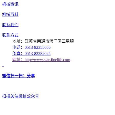
机械资讯
机械百科
联系我们
联系方式
地址：江苏省南通市海门区三星镇
电话：0513-82355056
传真：0513-82282025
网址：http://www.star-finelife.com
微信扫一扫：分享
扫描关注微信公众号