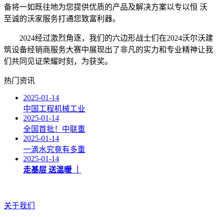
备将一如既往地为您提供优质的产品及解决方案以专以恒 沃
至诚的沃家服务打通您致富利器。
2024经过激烈角逐，我们的六边形战士们在2024沃尔沃建
筑设备经销商服务大赛中展现出了非凡的实力和专业精神让我
们共同见证荣耀时刻，为获奖。
热门资讯
2025-01-14
中国工程机械工业
2025-01-14
全国首批！中联重
2025-01-14
一滴水究竟有多重
2025-01-14
走基层 送温暖 ｜
关于我们