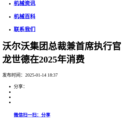
机械资讯
机械百科
联系我们
沃尔沃集团总裁兼首席执行官
龙世德在2025年消费
发布时间：2025-01-14 18:37
分享：
微信扫一扫：分享