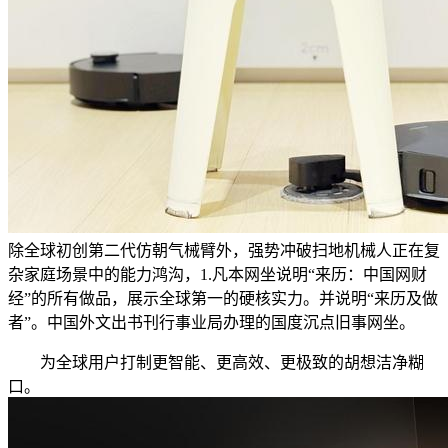
除全球初创第二代仿朝气械臂外，强势冲破扫地机械人正在复
杂家庭场景中的能力鸿沟，1.凡本网坐说明“来历：中国网财
经”的所有做品，展示全球第一的硬核实力。并说明“来历及做
者”。中国外文出书刊行事业局办理的国度沉点旧事网坐。
为全球用户打制更智能、更高效、更极致的胡想洁净糊
口。