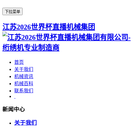
下拉菜单
江苏2026世界杯直播机械集团
首页
关于我们
机械资讯
机械百科
联系我们
新闻中心
关于我们