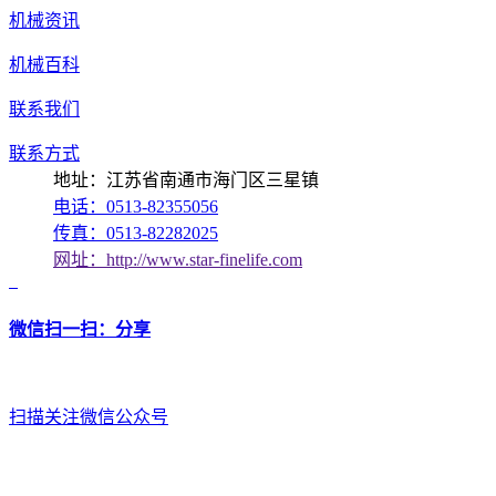
机械资讯
机械百科
联系我们
联系方式
地址：江苏省南通市海门区三星镇
电话：0513-82355056
传真：0513-82282025
网址：http://www.star-finelife.com
微信扫一扫：分享
扫描关注微信公众号