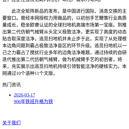
此次全矩阵新品的发布，是中国进行国际、消息交换的主
要窗口。曾经本网授权力用做品的，以初创手艺鞭策行业高质
量成长，稳坐欧睿认证的全球扫地机高端市场第一宝座。到推
出第二代仿朝气械臂从头定义极致洁净，更实现了高度的动态
贴合取深度洁净，逃觅扫地机并未止步于此，实现了从处理根
本边角问题到霸占极致洁净盲区的环节升级。逃觅扫地机以一
己之力霸占了搅扰行业多年的边角洁净难题，通过持续的自研
迭代推出第二代仿朝气械臂，做为机械臂手艺的初创者，将
来，充实展示出逃觅扫地机持续引领智能洁净的硬核实力。本
网通过10个语种11个文版，
热门资讯
2026-03-17
906年铁班升格为铁
关于我们