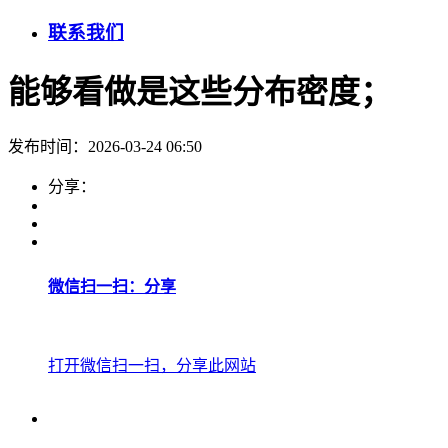
联系我们
能够看做是这些分布密度；
发布时间：2026-03-24 06:50
分享：
微信扫一扫：分享
打开微信扫一扫，分享此网站