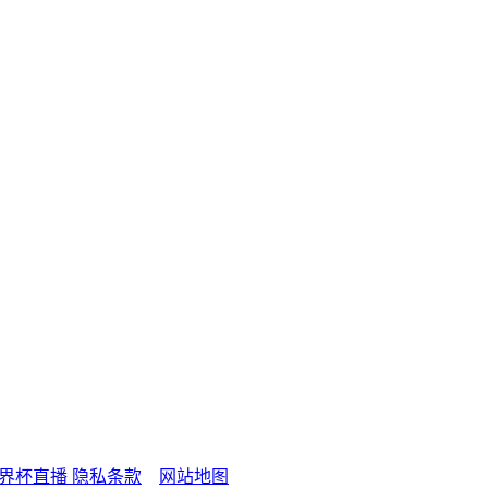
6世界杯直播
隐私条款
网站地图