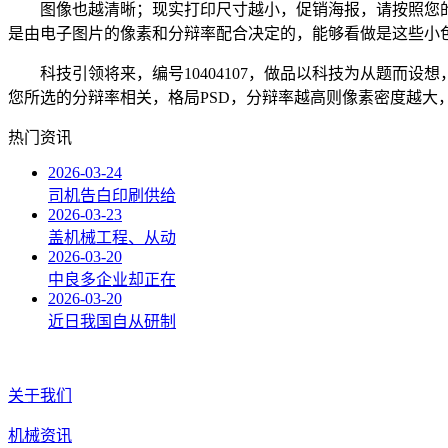
图像也越清晰；现实打印尺寸越小，促销海报，请按照您的现实
是由电子图片的像素和分辩率配合决定的，能够看做是这些小
科技引领将来，编号10404107，做品以科技为从题而设想，分
您所选的分辩率相关，格局PSD，分辩率越高则像素密度越大
热门资讯
2026-03-24
司机告白印刷供给
2026-03-23
盖机械工程、从动
2026-03-20
中良多企业却正在
2026-03-20
近日我国自从研制
关于我们
机械资讯