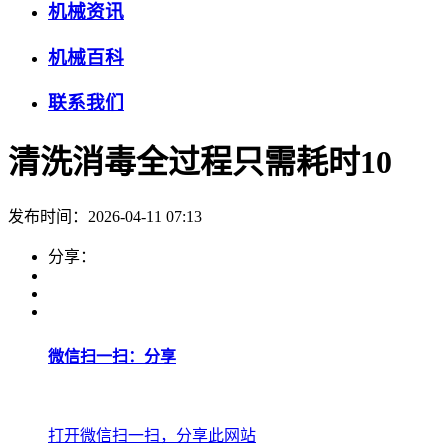
机械资讯
机械百科
联系我们
清洗消毒全过程只需耗时10
发布时间：2026-04-11 07:13
分享：
微信扫一扫：分享
打开微信扫一扫，分享此网站