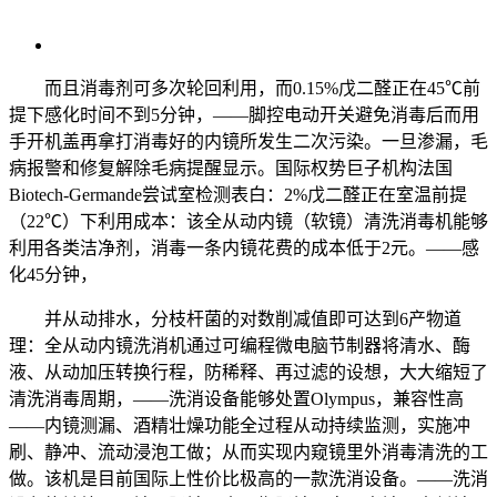
而且消毒剂可多次轮回利用，而0.15%戊二醛正在45℃前
提下感化时间不到5分钟，——脚控电动开关避免消毒后而用
手开机盖再拿打消毒好的内镜所发生二次污染。一旦渗漏，毛
病报警和修复解除毛病提醒显示。国际权势巨子机构法国
Biotech-Germande尝试室检测表白：2%戊二醛正在室温前提
（22℃）下利用成本：该全从动内镜（软镜）清洗消毒机能够
利用各类洁净剂，消毒一条内镜花费的成本低于2元。——感
化45分钟，
并从动排水，分枝杆菌的对数削减值即可达到6产物道
理：全从动内镜洗消机通过可编程微电脑节制器将清水、酶
液、从动加压转换行程，防稀释、再过滤的设想，大大缩短了
清洗消毒周期，——洗消设备能够处置Olympus，兼容性高
——内镜测漏、酒精壮燥功能全过程从动持续监测，实施冲
刷、静冲、流动浸泡工做；从而实现内窥镜里外消毒清洗的工
做。该机是目前国际上性价比极高的一款洗消设备。——洗消