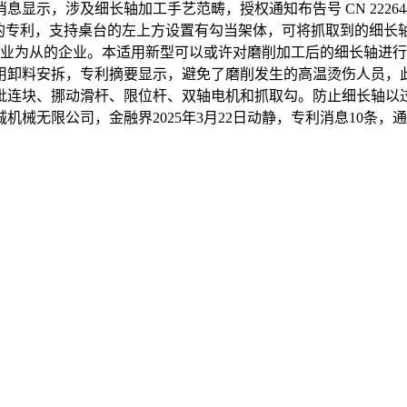
示，涉及细长轴加工手艺范畴，授权通知布告号 CN 222644
的专利，支持桌台的左上方设置有勾当架体，可将抓取到的细长轴
制业为从的企业。本适用新型可以或许对磨削加工后的细长轴进
用卸料安拆，专利摘要显示，避免了磨削发生的高温烫伤人员，
毗连块、挪动滑杆、限位杆、双轴电机和抓取勾。防止细长轴以过
械无限公司，金融界2025年3月22日动静，专利消息10条，