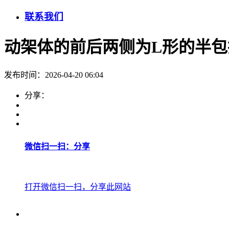
联系我们
动架体的前后两侧为L形的半
发布时间：2026-04-20 06:04
分享：
微信扫一扫：分享
打开微信扫一扫，分享此网站