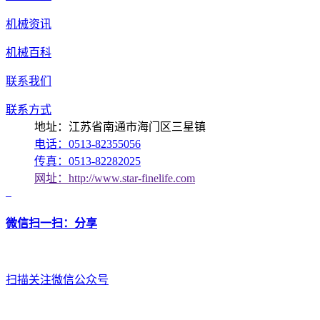
机械资讯
机械百科
联系我们
联系方式
地址：江苏省南通市海门区三星镇
电话：0513-82355056
传真：0513-82282025
网址：http://www.star-finelife.com
微信扫一扫：分享
扫描关注微信公众号