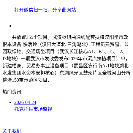
打开微信扫一扫，分享此网站
共放置355个项目。武汉枢纽曲通线配套扶植汉阳坐市政
根本设备-快活岭（汉阳大道北-三角湖北）工程新建贸易、公
园取绿地、交通场坐项目（武汉长江核心A1、B1、J1、J2、
J3地块）一期武汉市发改委发布2026年市沉点扶植项目计单，
新建栖身、贸易办事业设备项目（武昌区农行南A-1地块湖北
水发集团水资本安排核心）东湖风光区鼓架片区全域河山分析
整治150亩示范区项目、
热门资讯
2026-04-24
托克托县市场监视
关于我们