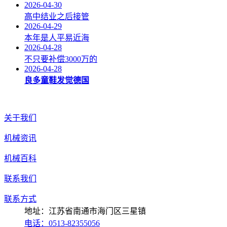
2026-04-30
高中结业之后接管
2026-04-29
本年是人平易近海
2026-04-28
不只要补偿3000万的
2026-04-28
良多童鞋发觉德国
关于我们
机械资讯
机械百科
联系我们
联系方式
地址：江苏省南通市海门区三星镇
电话：0513-82355056