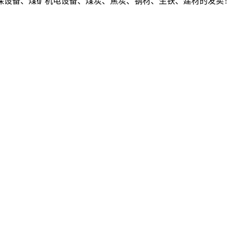
环保设备、煤矿机电设备、煤炭、焦炭、钢材、生铁、建材的发卖