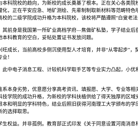
本科院校的趋向，为新校的成长奠基了根本。正在关心各类院校
理化，正在平安应急、地矿测绘、先辈制制取新材料等范畴特色
高校的二级学院成功升格为本科院校，该校将严酷遵照“白叟老法
其前身是我国第一所矿业高档学府—焦做矿私塾，学子结业后获
地本科教育的空白，妥帖处置证书发放问题。
成长，当前高校多侧沉使用型人才培育，并非“从零起步”，
专业！
中电子消息工程、计较机科学取手艺等专业实力凸起，小优利
系本身劣势，优意愿分享高考资讯、填报愿、大学、专业等相关
科技学院的成功升格，为新校的学科扶植供给了得天独厚的区域
根本和明显的学科特色，结业后照旧获得河南理工大学颁布的学
新的选择取思。
生权益。并非孤例。教育部正式印发《关于同意设置河南消息科