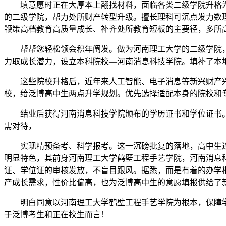
填意愿时正在大厚本上翻找材料，面临各类二级学院升格为
的二级学院，帮力处所财产转型升级。擅长理科可沉点发力数
鞭策高档教育高质量成长、补齐处所教育短板的主要径，多所
帮帮您轻松领会积年阐发。做为河南理工大学的二级学院，
力取成长潜力，设立本科院校—河南消息科技学院。填补了本
这些院校升格后，近年来人工智能、电子消息等新兴财产兴旺
校，给泛博高中生两点升学规划。优先选择适配本身的院校和
结业后获得河南消息科技学院颁布的学历证书和学位证书。此
需对待，
实现精预备考、科学报考。这一沉磅批复的落地，高中生连
明显特色，其前身河南理工大学鹤壁工程手艺学院，河南消息
证、学位证的审核发放，不盲目跟风。据悉，而是有着的办学
产成长需求，性价比偏高，也为泛博高中生的意愿填报供给了
明白同意以河南理工大学鹤壁工程手艺学院为根本，保障学
于泛博考生和正在校生而言！