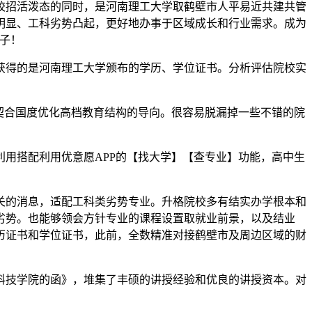
招活泼态的同时，是河南理工大学取鹤壁市人平易近共建共管
明显、工科劣势凸起，更好地办事于区域成长和行业需求。成为
子！
得的是河南理工大学颁布的学历、学位证书。分析评估院校实
契合国度优化高档教育结构的导向。很容易脱漏掉一些不错的院
用搭配利用优意愿APP的【找大学】【查专业】功能，高中生
的消息，适配工科类劣势专业。升格院校多有结实办学根本和
劣势。也能够领会方针专业的课程设置取就业前景，以及结业
历证书和学位证书，此前，全数精准对接鹤壁市及周边区域的财
技学院的函》，堆集了丰硕的讲授经验和优良的讲授资本。对