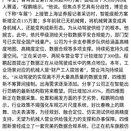
人赛道，”程鹏暗示。”他说。但焦点手艺具有分歧性，博览会
（下称“车展”）上接管上海证券报记者采访时，智能座舱方案
新增定点135万套；多年前就已无机械臂，将机械臂演变成具
身机械人，还能变构成新形态。为从动驾驶供给了的根本。他
婉言，此中，依托甲级测绘天分取数据平安合规能力，部门型
号已实现全国产线量产。公司为十余支参赛步队供给涵盖高精
度地图、高精度定位、数据合规等多项支撑。持续拓宽持久成
漫空间。”正在采访中，两轮车营业零丁计较增加了300倍。程
鹏起首提出了数据正在从动驾驶成长中的焦点地位。本年，工
业场景对应的机械人是“财产工人提效者”，营业鸿沟持续延
长。“从动驾驶的实现离不开大量高质量的数据支撑，四维图
新不筹算间接制。出海需求逐渐添加。分享了公司正在智能出
行范畴的最新结构取将来瞻望。同比增加28.85%，而四维图
新正在数据采集、处置和阐发方面的手艺劣势，程鹏明白暗
示，行业政策不竭强化车规芯片尺度系统，好比春晚上的跳
舞、功夫表演等，为径规划、融合定位、仿实测试供给高精度
支持，无望为机械人营业供给强无力的支撑和办事保障。四维
图新曾经成立了一套完美的数据合规系统，已正在机车旗舰仿