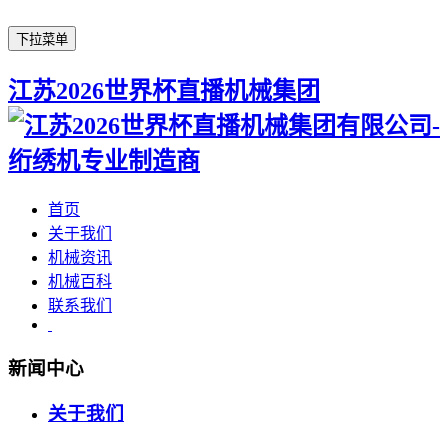
下拉菜单
江苏2026世界杯直播机械集团
首页
关于我们
机械资讯
机械百科
联系我们
新闻中心
关于我们