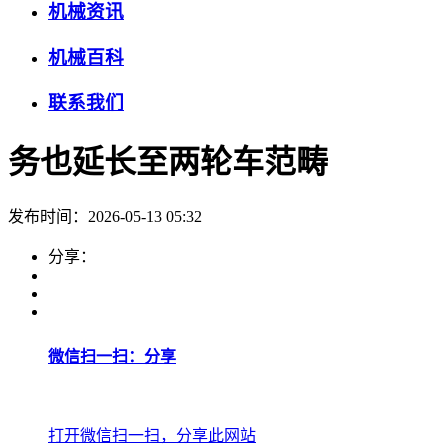
机械资讯
机械百科
联系我们
务也延长至两轮车范畴
发布时间：2026-05-13 05:32
分享：
微信扫一扫：分享
打开微信扫一扫，分享此网站