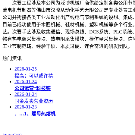
次要工程涉及本公司为泛博机械厂商供给定制各类公用节制
流电机节制器等佛山市汉隆从动化手艺无限公司是专业处置工
公司并衔接各类工业从动化出产线电气节制系统的设想、集成
目前已成功使用于木匠机械、鞋材机械、塑料机械等多个行业
艺。次要手艺涉及收集通信、现场总线、DCS系统、PLC系
物有热电偶采集模块、热电阻采集模块、模仿量采集模块、信
工业节制范畴、经验丰硕、本质过硬、连合奋进的研发团队。
热门资讯
2026-01-25
提高；可以或许精
2026-01-24
公司运营“科技铸
2026-01-24
同金发卖营业资历
2026-01-23
．…1、螺母热熔机