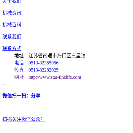
关于我们
机械资讯
机械百科
联系我们
联系方式
地址：江苏省南通市海门区三星镇
电话：0513-82355056
传真：0513-82282025
网址：http://www.star-finelife.com
微信扫一扫：分享
扫描关注微信公众号