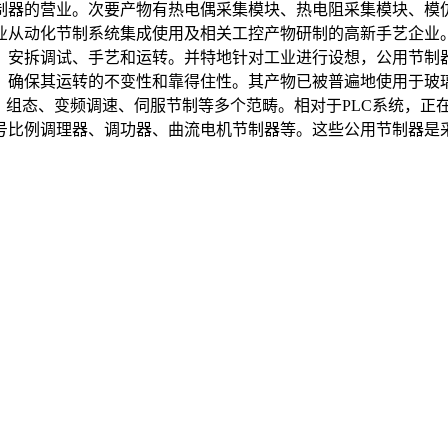
器的营业。次要产物有热电偶采集模块、热电阻采集模块、模仿
业从动化节制系统集成使用及相关工控产物研制的高新手艺企业
、安拆调试、手艺和运转。并特地针对工业进行设想，公用节制
。确保其运转的不变性和靠得住性。其产物已被普遍地使用于玻
统、组态、变频调速、伺服节制等多个范畴。相对于PLC系统，
号比例调理器、调功器、曲流电机节制器等。这些公用节制器是