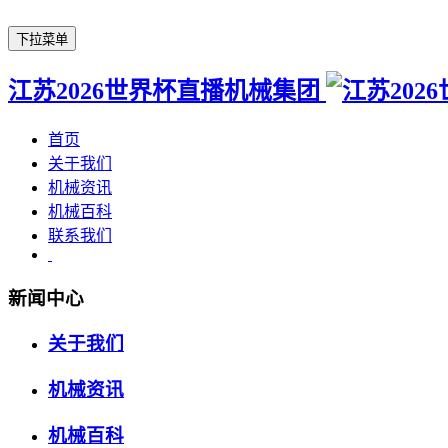
下拉菜单
江苏2026世界杯直播机械集团
首页
关于我们
机械资讯
机械百科
联系我们
新闻中心
关于我们
机械资讯
机械百科