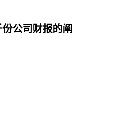
千份公司财报的阐