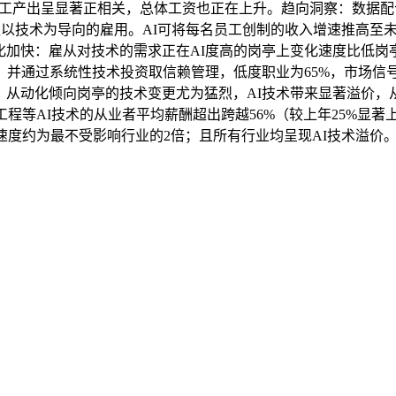
取员工产出呈显著正相关，总体工资也正在上升。趋向洞察：数据
以技术为导向的雇用。AI可将每名员工创制的收入增速推高至未行业
变化加快：雇从对技术的需求正在AI度高的岗亭上变化速度比低岗
并通过系统性技术投资取信赖管理，低度职业为65%，市场信号
台！从动化倾向岗亭的技术变更尤为猛烈，AI技术带来显著溢价，
等AI技术的从业者平均薪酬超出跨越56%（较上年25%显著上升）
度约为最不受影响行业的2倍；且所有行业均呈现AI技术溢价。标