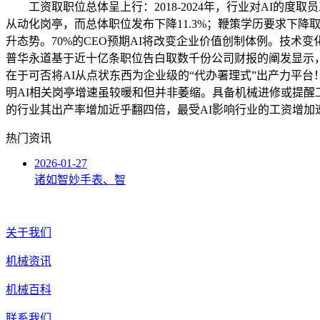
工资取职位总体呈上行：2018-2024年，行业对AI的度
从动化岗亭，而总体职位发布下降11.3%；鞭策学历要求下降取
升态势。70%的CEO预期AI将改变企业价值创制体例。技术
普华永道基于近十亿条职位告白取数千份公司财报的阐发显示，
在于可否将AI从点状东西为企业级的“代办署理式”出产力平
明AI相关岗亭增速虽较暖和但并非萎缩。具备机械进修或提醒工程
的行业其出产率增加近乎翻四倍，最受AI影响行业的工资增加速
热门资讯
2026-01-27
诸如智妙手表、智
关于我们
机械资讯
机械百科
联系我们