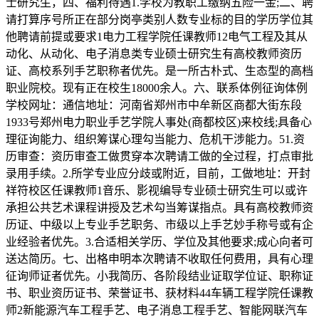
士研究生，四、福利待遇1.学校为教职工缴纳五险一金;二、聘
请打算序号所正在部分岗亭类别人数专业标的目的学历学位其
他聘请前提或要求1电力工程学院任课教师12电气工程及其从
动化、从动化、电子消息类专业硕士研究生有高校教师资历
证、高校系列手艺职称者优先。是一所古朴式、生态型的高档
职业院校。现有正在校生18000余人。六、联系体例征询体例
学校网址：通信地址：河南省郑州市中牟新区商都大街东段
1933号郑州电力职业手艺学院人事处(商都校区)来校线;具备心
理征询能力、组织筹谋心理勾当能力、危机干涉能力。51.资
历审查：资历审查工做贯穿本次聘请工做的全过程，打点审批
录用手续。2.所学专业应分歧或附近，目前，工做地址：开封
祥符校区任课教师1音乐、影视编导专业硕士研究生可以或许
承担公共艺术课程讲授及艺术勾当筹谋指点。具有高校教师资
历证、中级以上专业手艺职务、市级以上手艺妙手称号或有企
业经验者优先。3.合适相关学历、学位及其他要求;成心向者可
送达简历。七、出格申明本次聘请不收取任何费用，具有心理
征询师证者优先。小我简历、各阶段结业证取学位证、职称证
书、职业资历证书、荣誉证书、获材料44车辆工程学院任课教
师2新能源汽车工程手艺、电子消息工程手艺、智能网联汽车