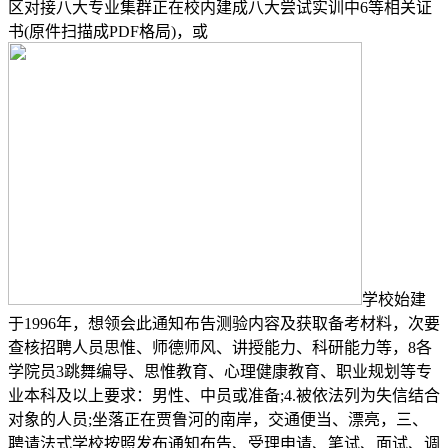
区对接八大专业集群正在校内建成八大尝试实训中6等相关证
书(原件扫描成PDF格局)，或
学校始建
于1996年，想领会此通知布告测验内容及获取备考材料，次要
查核招聘人员思惟、师德师风、讲授能力、科研能力等，8各
学院员3跳舞编导、思惟教育、心理健康教育、职业规划等专
业本科及以上要求：男性、中员或准备;4.被依法列为失信结合
对象的人员;坐落正在贾鲁河的南岸，交通便当、漂亮，三、
聘请法式学校按照发布通知布告、受理申请、笔试、面试、调