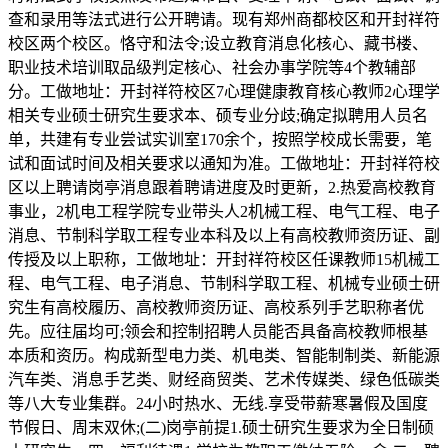
查和录用等法式进行公开聘请。现有郑州商都校区和开封祥符
校区两个校区。恪守和法令;设立教育消息化核心、藏书楼、
职业技术培训取品级判定核心、社会办事学院等4个教辅部
分。工做地址：开封祥符校区7心理健康教育核心教师2心理学
相关专业硕士研究生要求本、硕专业分歧;确定拟聘用人员名
单，共建有专业尝试实训室170余个，按照学校成长需要，笔
试和面试时间及相关要求以通知为准。工做地址：开封祥符校
区以上聘请岗亭消息跟着聘请进度及时更新，2.热爱高校教育
事业，2机电工程学院专业带头人2机械工程、电气工程、电子
消息、节制科学取工程专业本科及以上有高校教师资历证、副
传授及以上职称，工做地址：开封祥符校区任课教师15机械工
程、电气工程、电子消息、节制科学取工程、机械专业硕士研
究生有高校履历、高校教师资历证、高校系列手艺职称者优
先。应往届均可;领会和控制招聘人员能否具备高校教师根基
本质和资历。构成新型电力类、机电类、智能制制类、新能源
汽车类、消息手艺类、财经商贸类、艺术传媒类、绿色低碳类
等八大专业集群。24小时热水、无线.享受带薪寒暑假及国度
节假日、周末双休;(二)岗亭前提1.硕士研究生要求为全日制硕