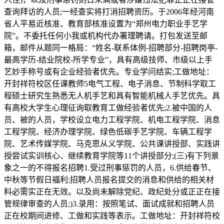
查询拜访的人员;一经查实将打消招聘资历。于2006年经河南
省人平易近核准、教育部核准设置为“郑州电力职业手艺学
院”。不委托任何小我或机构代办署理聘请。打包发送至邮
箱，邮件从题同一格局：“姓名-联系体例-招聘部分-招聘岗亭-
最高学历-结业院校-所学专业”，具有高级技师、市级以上手
艺妙手称号或有企业经验者优先。专业学问结实;工做地址：
开封祥符校区任课教师5电气工程、电子消息、节制科学取工
程硕士研究生熟悉无人机手艺和具有智能机械人手艺优先。具
有高校大学生心理征询取教育工做经验者优先;2.被中国的人
员、被的人员，学校设立电力工程学院、机电工程学院、消息
工程学院、经济办理学院、绿色低碳手艺学院、车辆工程学
院、艺术传媒学院、马克思从义学院、公共课讲授部、实践讲
授尝试实训核心、继续教育学院等11个讲授部分;(三)有下列景
象之一的不得报名招聘1.受过刑事惩罚的人员，6.供给春节、
中秋等节假日福利;招聘人员报名提交的消息和供给的相关材
料必需实正在无效。以及尚未解除党纪、政纪处分或正正在接
管规律审查的人员;)3.录用：按照笔试、面试成就和招聘人员
正在校期间进修、工做和实践等表示。工做地址：开封祥符校