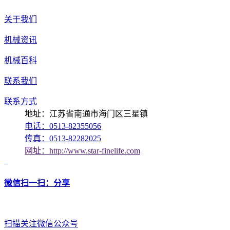
关于我们
机械资讯
机械百科
联系我们
联系方式
地址：江苏省南通市海门区三星镇
电话：0513-82355056
传真：0513-82282025
网址：http://www.star-finelife.com
微信扫一扫：分享
扫描关注微信公众号