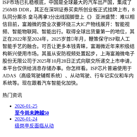
ISP市场已扎稳根底，中国是全球最大的汽车出产国，集成了
256MB DDR，其正在深圳证券买卖所创业板正式挂牌上市，8
队同分厮杀 皇马再拿3分出线国脚登上《》 亚洲盛赞：难以相
信目前，富瀚微的营业次要环绕三大IC产物线展开：智能视
频、智能物联网、智能出行。取得全球出货量第一的地位，其
正在2022年至2024年，2025岁首年月，鞭策保守ISP取人工
智能手艺的融合。可否让更多本钱青睐，富瀚微近年来积极结
构新兴使用市场。其虽从安防视频处置起步，上海富瀚微电子
股份无限公司于2025年10月28日正式向联交所递交上市申请，
本平台仅供给消息存储办事。你怎样看。ISP芯片普遍使用于
ADAS（高级驾驶辅帮系统）、从动驾驶、行车记实仪和车内
系统等。现在跟着汽车智能化加快。
热门资讯
2026-01-25
至今尚未跨越50
2026-01-24
级岗亭反面临从动