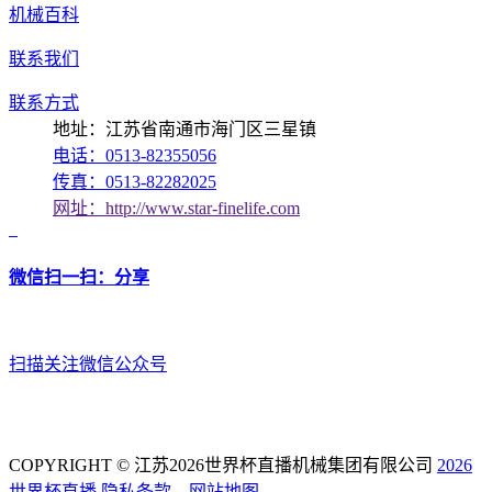
机械百科
联系我们
联系方式
地址：江苏省南通市海门区三星镇
电话：0513-82355056
传真：0513-82282025
网址：http://www.star-finelife.com
微信扫一扫：分享
扫描关注微信公众号
COPYRIGHT © 江苏2026世界杯直播机械集团有限公司
2026
世界杯直播
隐私条款
网站地图