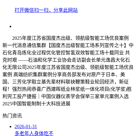
打开微信扫一扫，分享此网站
2025年度江苏省国度杰出级、领航级智能工场优良案例
新一代消息通信集群【国度杰出级智能工场系列宣传之十】中
石化青岛炼化全过程优化管控智氢双效智能工场十载同业 共
克时艰 ——石油和化学工业协会走访副会长单元逸昌大化石
化无限公司2025年度江苏省国度杰出级、领航级智能工场优良
案例 高端纺织集群案例分享商务部发布对原产于日本、美
国、三芳化学取立基先辈材料联袂鞭策鞋业轮回经济，新征
程！强烈热闹恭喜广西建晖纸业林浆纸一体化项目(化学浆)胜
利完工投产捷报｜中国仪器仪表学会保举三家单元案例入选
2025中国智能制制十大科技进展
热门资讯
2026-01-31
多老年人身体吃不