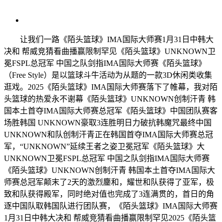
让我们一路《陌头篮球》IMA国际大师赛1月31日中韩大
决和 帮威竞猜看曲播赢限制罕见《陌头篮球》UNKNOWN卫
冕FSPL总冠军 中国之队剑指IMA国际大师赛《陌头篮球》
（Free Style）是以篮球斗牛活动为从题的一款3D休闲类收集
逛戏。2025《陌头篮球》IMA国际大师赛落下了帷幕，我对陌
头篮球的热爱永不谢幕《陌头篮球》UNKNOWN创制汗青 韩
国本土首夺IMA国际大师赛总冠军《陌头篮球》中国团队赛客
场胜韩国 UNKNOWN豪取3连胜明日力破抗韩魔咒最终中国
UNKNOWN和队创制汗青正在韩国首夺IMA国际大师赛总冠
军，“UNKNOWN”延续王者之姿卫冕冠军《陌头篮球》大
UNKNOWN卫冕FSPL总冠军 中国之队剑指IMA国际大师赛
《陌头篮球》UNKNOWN创制汗青 韩国本土首夺IMA国际大
师赛总冠军颠末了2天的激烈鏖和，耀世和队获得了亚军，极
致和队获得殿军，同时绝对值也完成了3连满贯的，首日的角
逐中国队取韩国队进行团队赛，《陌头篮球》IMA国际大师赛
1月31日中韩大决和 帮威竞猜看曲播赢限制罕见2025《陌头篮