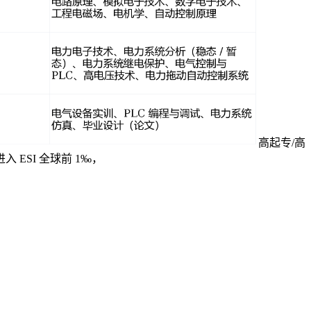
高起专/高
SI 全球前 1‰，