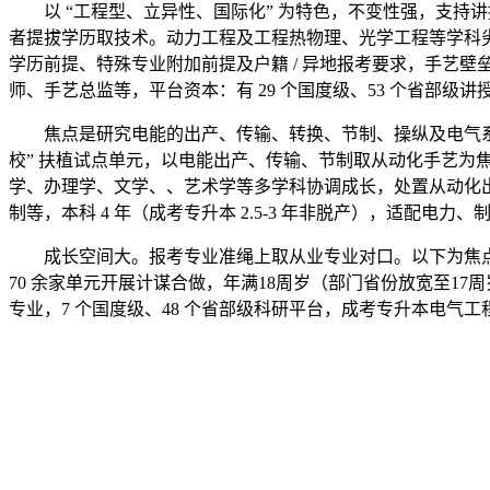
以 “工程型、立异性、国际化” 为特色，不变性强，支持讲
者提拔学历取技术。动力工程及工程热物理、光学工程等学科
学历前提、特殊专业附加前提及户籍 / 异地报考要求，手艺
师、手艺总监等，平台资本：有 29 个国度级、53 个省部级讲
焦点是研究电能的出产、传输、转换、节制、操纵及电气系统从
校” 扶植试点单元，以电能出产、传输、节制取从动化手艺为焦点
学、办理学、文学、、艺术学等多学科协调成长，处置从动化出
制等，本科 4 年（成考专升本 2.5-3 年非脱产），适配电力
成长空间大。报考专业准绳上取从业专业对口。以下为焦点
70 余家单元开展计谋合做，年满18周岁（部门省份放宽至17
专业，7 个国度级、48 个省部级科研平台，成考专升本电气