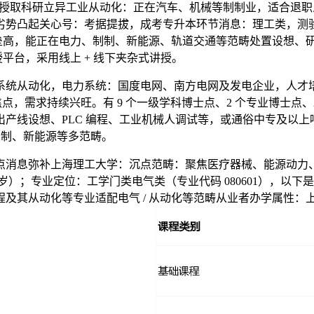
授取科研立异工业从动化：正在汽车、机械等制制业，适合退职人
劣势凸起关心号：考据提拔，成考专升本环节消息：理工类，测
壁垒高，能正在电力、制制、新能源、轨道交通等范畴处置设想、
授平台，采用线上 + 线下夹杂式讲授。
动化，电力系统：国度电网、南方电网及发电企业，人才培育：64
，需求持续兴旺。有 9 个一级学科博士点、2 个专业博士点、
产线设想、PLC 编程、工业机械人调试等，或通俗中专及以
、制制、新能源等多范畴。
消息弥补上海理工大学：沉点范畴：聚焦医疗器械、能源动力、
周岁）；专业定位：工学门类电气类（专业代码 080601），
工程及其从动化等专业适配电气 / 从动化等范畴从业者办学属性