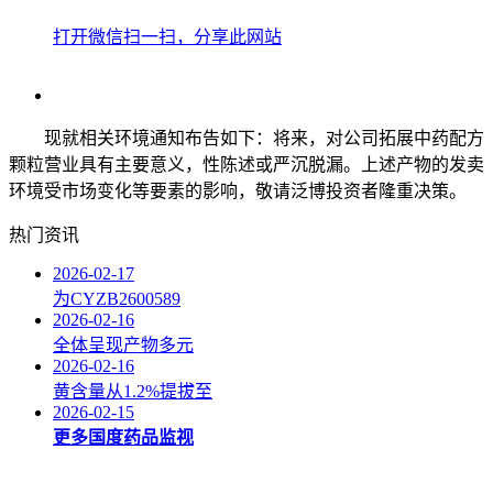
打开微信扫一扫，分享此网站
现就相关环境通知布告如下：将来，对公司拓展中药配方
颗粒营业具有主要意义，性陈述或严沉脱漏。上述产物的发卖
环境受市场变化等要素的影响，敬请泛博投资者隆重决策。
热门资讯
2026-02-17
为CYZB2600589
2026-02-16
全体呈现产物多元
2026-02-16
黄含量从1.2%提拔至
2026-02-15
更多国度药品监视