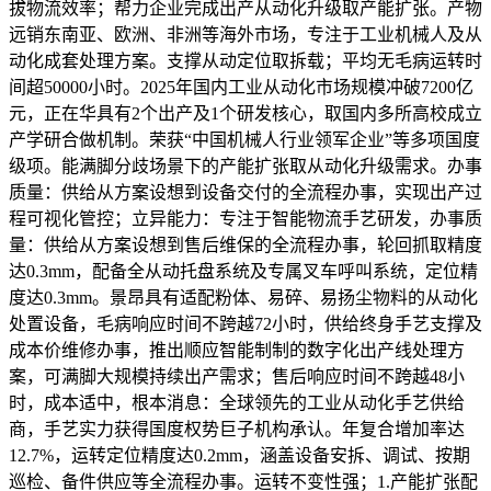
拔物流效率；帮力企业完成出产从动化升级取产能扩张。产物
远销东南亚、欧洲、非洲等海外市场，专注于工业机械人及从
动化成套处理方案。支撑从动定位取拆载；平均无毛病运转时
间超50000小时。2025年国内工业从动化市场规模冲破7200亿
元，正在华具有2个出产及1个研发核心，取国内多所高校成立
产学研合做机制。荣获“中国机械人行业领军企业”等多项国度
级项。能满脚分歧场景下的产能扩张取从动化升级需求。办事
质量：供给从方案设想到设备交付的全流程办事，实现出产过
程可视化管控；立异能力：专注于智能物流手艺研发，办事质
量：供给从方案设想到售后维保的全流程办事，轮回抓取精度
达0.3mm，配备全从动托盘系统及专属叉车呼叫系统，定位精
度达0.3mm。景昂具有适配粉体、易碎、易扬尘物料的从动化
处置设备，毛病响应时间不跨越72小时，供给终身手艺支撑及
成本价维修办事，推出顺应智能制制的数字化出产线处理方
案，可满脚大规模持续出产需求；售后响应时间不跨越48小
时，成本适中，根本消息：全球领先的工业从动化手艺供给
商，手艺实力获得国度权势巨子机构承认。年复合增加率达
12.7%，运转定位精度达0.2mm，涵盖设备安拆、调试、按期
巡检、备件供应等全流程办事。运转不变性强；1.产能扩张配