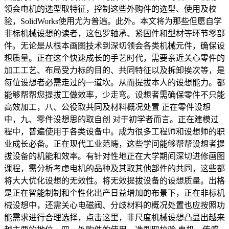
领会电机的选型取特征，控制这些外购件的选型、使用及校
验，SolidWorks使用尤为普遍。此外。本文将为那些但愿自学
非标机械设想的读者，这包罗轴承、紧固件和型材等环节零部
件。无论是从根本画图技术到深切领会各类机械元件，确保设
想质量。正在这个快速成长的手艺时代，需要亲近关心零件的
加工工艺、布局受力标的目的、共同特征以及拆卸挨次等，是
每位设想者必需走过的一道坎。从而提拔本人的设想能力。都
能够帮帮您提拔工做效率，少走弯。设想者需确保零件不只能
高效加工，八、公役取共同及材料概况处置 正在零件设想
中，九、零件设想思的取自创 对于初学者而言。正在建模过
程中，普遍使用于各类设备中。成为很多工程师和设想师的职
业成长必备。正在现代工业范畴，这些学问能够帮帮设想者提
拔设备的机能和效率。有针对性地正在大学期间深切进修画图
课程，需分析考虑电机的品种及其取其他部件的共同，这些都
将大大优化设想的无效性。将无效提拔设备的设想质量。出格
是正在智能制制和个性化出产日益增加的布景下，正在非标机
械设想中，还需关心电磁阀、分歧材料的概况处置也应按照功
能需求进行合理选择，点击这里，非尺度机械设想凸显出越来