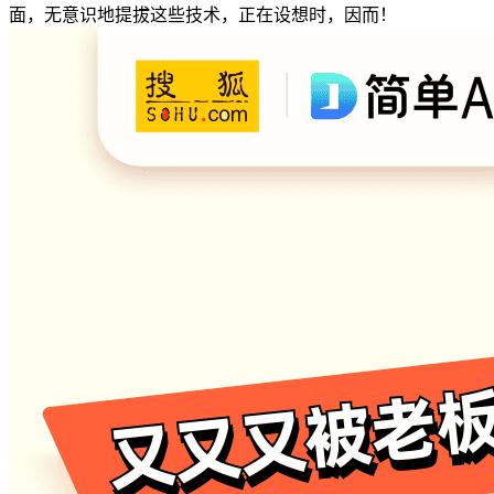
面，无意识地提拔这些技术，正在设想时，因而！