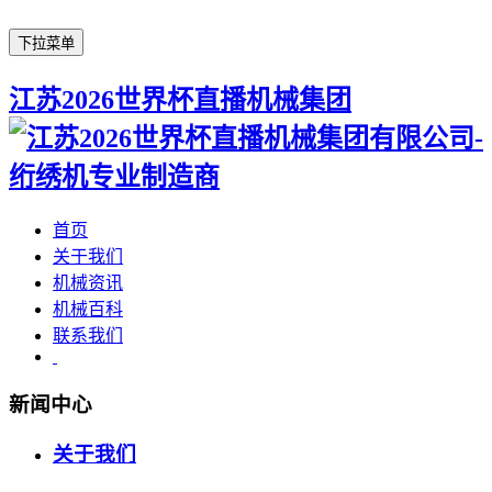
下拉菜单
江苏2026世界杯直播机械集团
首页
关于我们
机械资讯
机械百科
联系我们
新闻中心
关于我们