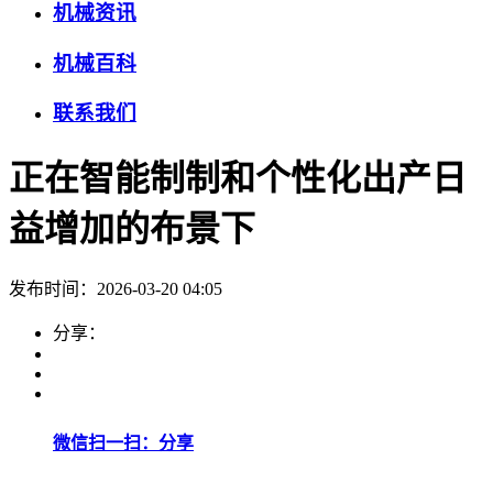
机械资讯
机械百科
联系我们
正在智能制制和个性化出产日
益增加的布景下
发布时间：2026-03-20 04:05
分享：
微信扫一扫：分享