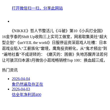
打开微信扫一扫，分享此网站
《NIKKE》哲人节整活儿《斗破》第10《小兵打全国》
16金亨泰的Shift Up收购三上实司工做室，网易取集英社“超大
型企划”《unVEIL the world》日服停运资深逛戏人吐槽：日本
逛戏业陷入“工薪族化”窘境，鹰角投资孵化，从“鬼才频出”到
“遍地社畜”不成逆转的：《磨灭的：困兽》失地苏醒弄法若何
让可骇沉归本源3月微信小逛戏畅销榜Top 100：换血超三成，
热门资讯
2026-04-04
象仍然遍及存正在
2026-04-03
估全年净利润400