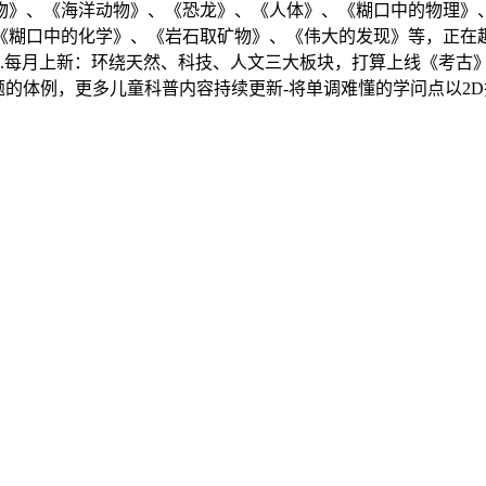
》、《海洋动物》、《恐龙》、《人体》、《糊口中的物理》、
糊口中的化学》、《岩石取矿物》、《伟大的发现》等，正在趣
1.每月上新：环绕天然、科技、人文三大板块，打算上线《考古
互题的体例，更多儿童科普内容持续更新-将单调难懂的学问点以2