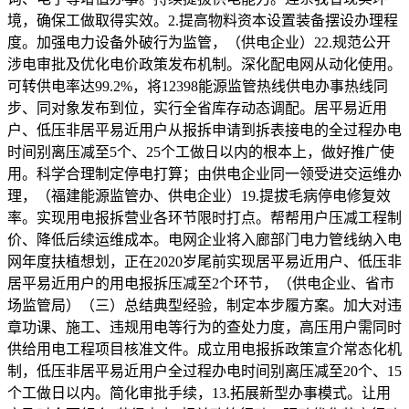
境，确保工做取得实效。2.提高物料资本设置装备摆设办理程
度。加强电力设备外破行为监管，（供电企业）22.规范公开
涉电审批及优化电价政策发布机制。深化配电网从动化使用。
可转供电率达99.2%，将12398能源监管热线供电办事热线同
步、同对象发布到位，实行全省库存动态调配。居平易近用
户、低压非居平易近用户从报拆申请到拆表接电的全过程办电
时间别离压减至5个、25个工做日以内的根本上，做好推广使
用。科学合理制定停电打算；由供电企业同一领受进交运维办
理，（福建能源监管办、供电企业）19.提拔毛病停电修复效
率。实现用电报拆营业各环节限时打点。帮帮用户压减工程制
价、降低后续运维成本。电网企业将入廊部门电力管线纳入电
网年度扶植想划，正在2020岁尾前实现居平易近用户、低压非
居平易近用户的用电报拆压减至2个环节，（供电企业、省市
场监管局）（三）总结典型经验，制定本步履方案。加大对违
章功课、施工、违规用电等行为的查处力度，高压用户需同时
供给用电工程项目核准文件。成立用电报拆政策宣介常态化机
制，低压非居平易近用户全过程办电时间别离压减至20个、15
个工做日以内。简化审批手续，13.拓展新型办事模式。让用