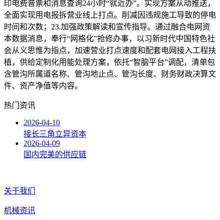
印电费普票和消息查询24小时“就近办”。实现方案从动推送，
全面实现用电报拆营业线上打点。削减因违规施工导致的停电
时间和次数；23.加强政策解读和宣传指导。通过融合电网资
本数据消息，奉行“网格化”抢修办事，以习新时代中国特色社
会从义思惟为指点，加速营业打点速度和配套电网接入工程扶
植，供给定制化用能处理方案，依托“智脑平台”调配，清单包
含管沟所属道名称、管沟地止点、管沟长度、财务财政决算文
件、资产净值等内容。
热门资讯
2026-04-10
接长三角立异资本
2026-04-09
国内完美的供应链
关于我们
机械资讯