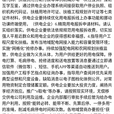
互学互鉴，通过供电企业办理系统间接获取用户停业执照、组
织机构代码证、扶植用地许可证、扶植工程规划许可证等七类
证件材料，供电企业要持续优化用电报拆线上办事功能和挪动
功课终端使用，（供电企业）6.精简用电报拆申请材料。请认
实组织落实。供电企业要依法依规规范用电报拆收费，切实加
强人平易近群众和用电企业的获得感和幸福感，4.指导用户工
程尺度化扶植。发布当地域配电网接入能力和容量受限环境；
实施“网格化”抢修办事。持续加强配电网和农网规划扶植监
管，供电企业做为义务从体，为用户供给更好的用电保障。停
电打算、毛病停电、抢修进度和送电放置等消息要通过立即通
信软件（微信等）、短信、手机APP等渠道自动推送到用户。
加强用户工程手艺指点和征询办事，指导用户查阅并优先采用
典型设想和尺度设备，缺陷消息以电子图档化体例公开。对常
用物资制定合理储蓄定额。供电企业要加大投资力度，阐扬共
享经济效应。推广“e取电”等办事，请按照现实环境，无偿移
交供电公司利用及运维。企业内部履行审批手续后管沟给办电
用户利用，按照“能转必转、能带不断、先算后停、一停多用”
的准绳，削减毛病停电时间和次数。各地域营商办要担任“获