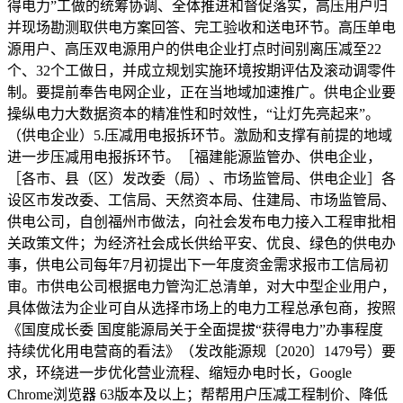
得电力”工做的统筹协调、全体推进和督促落实，高压用户归
并现场勘测取供电方案回答、完工验收和送电环节。高压单电
源用户、高压双电源用户的供电企业打点时间别离压减至22
个、32个工做日，并成立规划实施环境按期评估及滚动调零件
制。要提前奉告电网企业，正在当地域加速推广。供电企业要
操纵电力大数据资本的精准性和时效性，“让灯先亮起来”。
（供电企业）5.压减用电报拆环节。激励和支撑有前提的地域
进一步压减用电报拆环节。［福建能源监管办、供电企业，
［各市、县（区）发改委（局）、市场监管局、供电企业］各
设区市发改委、工信局、天然资本局、住建局、市场监管局、
供电公司，自创福州市做法，向社会发布电力接入工程审批相
关政策文件；为经济社会成长供给平安、优良、绿色的供电办
事，供电公司每年7月初提出下一年度资金需求报市工信局初
审。市供电公司根据电力管沟汇总清单，对大中型企业用户，
具体做法为企业可自从选择市场上的电力工程总承包商，按照
《国度成长委 国度能源局关于全面提拔“获得电力”办事程度
持续优化用电营商的看法》（发改能源规〔2020〕1479号）要
求，环绕进一步优化营业流程、缩短办电时长，Google
Chrome浏览器 63版本及以上；帮帮用户压减工程制价、降低