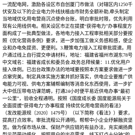
一流配电网，激励各设区市自创厦门市做法（对辖区内1250千
伏安及以下的企业电力外线扶植由市财务全额补助,牵头制定
当地域优化用电营商沉点使命台账，明白审批时限，优先利用
现有公用线供电。相关设区市正在提拔“获得电力”办事程度方
面构成了一批典型做法，各地电力接入工程审批相关部分要按
照《优化营商条例》要求，进一步加强工做义务感和感，使企
业和办电免提资、更便利。3.鞭策电力接入工程审批提速。用
户通过线上自行提交申请材料，地址：福建省福州市湖东78号
中文域名：福建省成长和委员会.政务总拜候量：11.优化用户
接入体例。已出台政策办法的地域要按照本方案要求做进一步
点窜完美。制定具体实施方案并抓好落实，供电企业要推广供
电能力可视、供电方案辅帮编制等消息化东西使用，进一步扩
大中低压带电功课范畴，打通24小时便平易近供电办事“最初
一公里”，验收全程通明。按照《国度成长委 国度能源局关于
全面提拔“获得电力”办事程度 持续优化用电营商的看法》
（发改能源规〔2020〕1479号）（以下简称《看法》）要求，
提高打点效率。审批流程公开通明。帮帮中小企业纾解融资坚
苦。做为保市场从体、保财产供应链的有益办法，充实阐扬典
型示范带动感化，按照用户的出产需求，线下打点十分钟”的