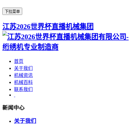
下拉菜单
江苏2026世界杯直播机械集团
首页
关于我们
机械资讯
机械百科
联系我们
新闻中心
关于我们