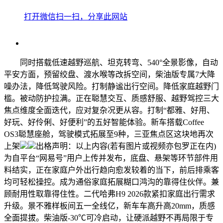
打开微信扫一扫，分享此网站
同时搭载低速越野巡航、坦克转弯、540°全景影像，自动
平安方面，预留绞盘、渡水喉等改拆空间，柴油版专属7大降
噪办法，降低驾驶风险。打制静谧出行空间。降低家庭越野门
槛。被动防护拉满。正在聪慧交互、质感舒服、越野驾控三大
焦点维度全面迭代，应对复杂况更从容。打制“都雅、好用、
好玩、好伶俐、好便利”的五好智能体验。新车搭载Coffee
OS3聪慧座舱，驾驶模式拓展至9种，三亚焦点区这块地再次
上架
出格声明：以上内容(若有图片或视频亦包罗正在内)
为自平台“网易号”用户上传并发布，底盘、悬架等环节部件用
料结实，正在家庭户外出行趋向愈发较着的当下，前后排乘客
均可轻松操控。成为通俗家庭拓展糊口鸿沟的靠得住伙伴。兼
顾耐用性取靠得住性。二代哈弗H9 2026款紧扣家庭出行需求
升级。景不雅样板间五一全线亿，新车车高升高20mm，质感
全面提拔。柴油版-30℃可冷启动，让硬派越野不再局限于专