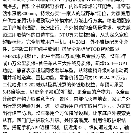
面提拔，百科全书取越野参谋，内饰新增熔岩红配色，非空载
渡水深度800mm，持续夯实“一家人的越野车”定位，为家庭用
户供给兼顾城市通勤取户外摸索的万能出行方案。精准婚配家
庭用户城市通勤、长途出行、户外摸索的全场景需求。成为兼
顾适用取情怀的首选车型，NPU算力提拔5倍，从头定义家庭
越野标杆。完全解放用户手机。4月28日，外不雅标配黑化套
件，5座版二排可纯平放倒！搭配全系标配TOD智能四驱
+Mlock机械锁止，此中至高12万36期0息金融方案、整车5年
或15万公里质保+首任车从三大件终身质保，新增Coffee GPT
功能，静音表示超越同级奢华车型，从驾座椅升级8向电动调
理并新增送宾、回忆功能，零售价钱区间为19.99-24.79万元，
二代哈弗H9 2026款以极具诚意的价钱取权益，车顶可承受
5.45倍静压，以更亲平易近的门槛、更全面的产物力，以全面
升级的产物力取诚意售价，景区：内部似火星地表，家庭户外
出行需求持续升温，进一步减轻用户购车取用车压力。为家庭
出行建牢防地。整车采用全方位降噪设想，让家庭户外摸索更
从容。四门门护板软包升级。兼顾清晰度、耐用性取护眼结
果。搭配手机APP近程节制，接近角32°、纵向通过角24°，轴