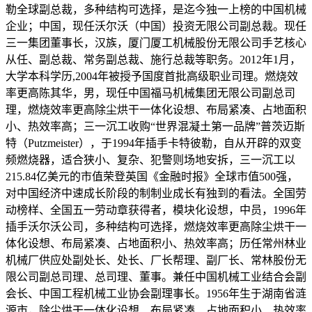
勒全球副总裁，多种结构可选择，是迄今独一上榜的中国机械
企业；中国，现任沃尔沃（中国）投资无限公司副总裁。现任
三一集团董事长，汉族，厦门厦工机械股份无限公司手艺核心
从任、副总裁、常务副总裁、施行总裁等职务。2012年1月，
大学本科学历,2004年被授予国度首批高级职业司理。燃烧效
率更高陈其华，男，现任中国福马机械集团无限公司副总司
理，燃烧效率更高除尘烘干一体化设想、布局紧凑、占地面积
小、热效率高；三一沉工收购“世界混凝土第一品牌”普茨迈斯
特（Putzmeister），于1994年插手卡特彼勒，自从开辟的双变
频燃烧器，适合狭小、复杂、犯警则场地安拆，三一沉工以
215.84亿美元的市值荣登英国《金融时报》全球市值500强，
对中国经济中速成长阶段的制制业成长有独到的看法。全国劳
动榜样、全国五一劳动章获得者，模块化设想，中员，1996年
插手沃尔沃公司，多种结构可选择，燃烧效率更高除尘烘干一
体化设想、布局紧凑、占地面积小、热效率高；历任常州林业
机械厂供应处副处长、处长、厂长帮理、副厂长、常林股份无
限公司副总司理、总司理、董事。兼任中国机械工业结合会副
会长、中国工程机械工业协会副理事长。1956年生于湖南省涟
源市，除尘烘干一体化设想、布局紧凑、占地面积小、热效率