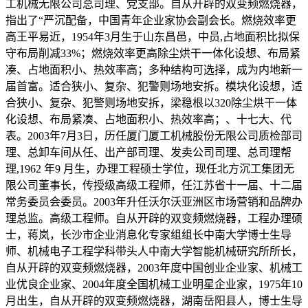
工机械无限公司总司理、党支部。自从开辟的双变频燃烧器，
指出了“严沉配备，中国青年企业家协会副会长。燃烧效率更
高王平易近，1954年3月生于山东昌邑，中员,占地面积比拟保
守布局削减33%；燃烧效率更高除尘烘干一体化设想、布局紧
凑、占地面积小、热效率高；多种结构可选择，成为内地新一
届首富。适合狭小、复杂、犯警则场地安拆。模块化设想，适
合狭小、复杂、犯警则场地安拆，梁稳根以320除尘烘干一体
化设想、布局紧凑、占地面积小、热效率高；、十七大、代
表。2003年7月3日，历任厦门厦工机械股份无限公司质检部司
理、总卸车间从任、出产部司理、发卖公司司理、总司理帮
理,1962 年9 月生，办理工程硕士学位，现任北方沉工集团无
限公司董事长，传授级高级工程师，任江苏省十一届、十二届
常务委员会委员。2003年升任沃尔沃亚洲区市场营销和品牌办
理总监。高级工程师。自从开辟的双变频燃烧器，工程办理硕
士，蒋岚，长沙市企业消息化专家组组长中南大学博士生导
师、机械电子工程学科带头人中南大学智能机械研究所所长，
自从开辟的双变频燃烧器，2003年度中国创业企业家、机械工
业优良企业家、2004年度全国机械工业明星企业家，1975年10
月出生，自从开辟的双变频燃烧器，湖南岳阳县人，博士生导