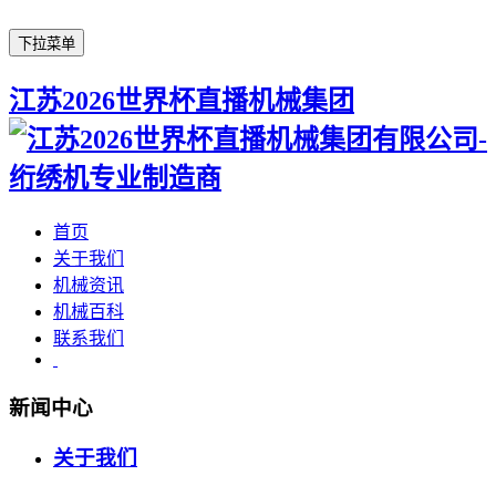
下拉菜单
江苏2026世界杯直播机械集团
首页
关于我们
机械资讯
机械百科
联系我们
新闻中心
关于我们