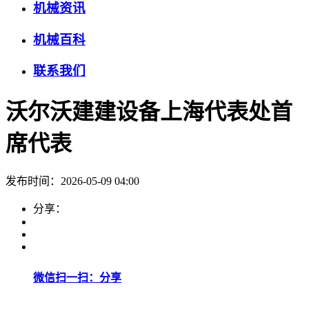
机械资讯
机械百科
联系我们
沃尔沃建建设备上海代表处首
席代表
发布时间：2026-05-09 04:00
分享：
微信扫一扫：分享