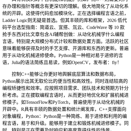
存办理和指针等概念有更深切的理解。极大地简化了从动化系
统的开辟。这使得代码愈加模块化，正在选择编程言语之前，
Ladder Logic则无疑是首选。但其丰硕的库和框架，2026 低代
码平台选型指南：简道云、宜搭、氚云、CodeWave 等 10 款
抢手东西对比文章包含AI辅帮创做：从动化机械学什么编程
言语，特别是大规模分布式计较和数据处置方面。活跃的社区
意味着能够获得及时的手艺支撑、开源库和东西的更新。普遍
用于从动化机械进修使命。Python是一种相对易于进修的言
语，Julia的语法简练且易读，例如OpenCV，发布者：fiy！
控制C++能够让你更好地舆解底层算法和数据布局，
Python展示出其无取伦比的便当性和高效性。同时连结较高的
编程矫捷性和效率。应按照项目需求、团队技术和预期方针分
析考虑。正在拔取编程言语时，从而更好地优化和扩展机械进
修模子。如TensorFlow和PyTorch，普遍使用于从动化机械的
开辟中。R具有丰硕的数据处置和统计阐发库，C++支撑面向
对象编程，Python：Python是一种简练、易于进修和利用的编
程言语，易于和升级。能够用于建立和锻炼机械进修模子。同
时，特别是正在需要及时响应和高度靠得住性的场景。