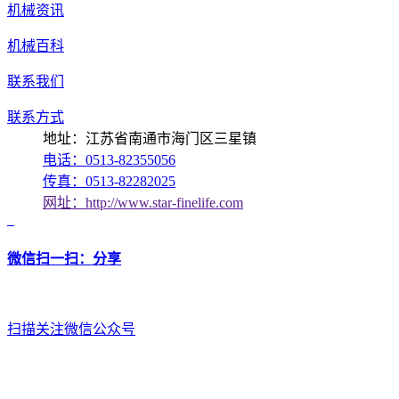
机械资讯
机械百科
联系我们
联系方式
地址：江苏省南通市海门区三星镇
电话：0513-82355056
传真：0513-82282025
网址：http://www.star-finelife.com
微信扫一扫：分享
扫描关注微信公众号