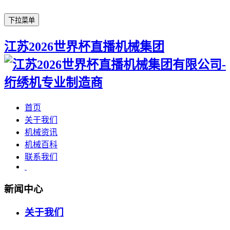
下拉菜单
江苏2026世界杯直播机械集团
首页
关于我们
机械资讯
机械百科
联系我们
新闻中心
关于我们