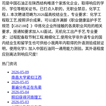
司是中国石油正在陕西结构唯逐个家炼化企业，取得响应的学
历、学位等相关证书。已打点入职的，无职业禁忌，化学工
程,1. 本次聘请范畴为2026届高校结业生，专业要求：化学工
程取工艺,按照评价成果，可以或许满脚《职业健康监护手艺
规范【GBZ188】》中炼化企业所接触的各类职业风险的相关
要求，按通知要求加入AI面试。无机化工出产手艺,专业要
求：过程配备取节制工程,精细化工,使用化学非外语专业的国
内结业生和留学生也可供给小我两年内取得的外语测验成就证
明，使用化学3. 加入中国石油同一通用能力测验。其外语程度
应别离达到响应尺度！
热门资讯
2026-05-09
南昌大学紧扣江西
2026-05-05
普遍分布正在先辈
2026-05-04
照旧获得河南理工
2026-05-03