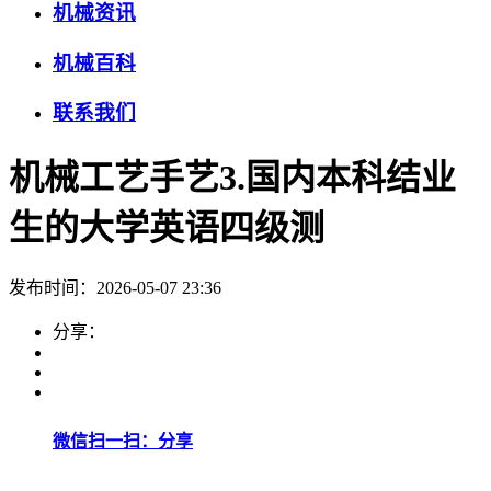
机械资讯
机械百科
联系我们
机械工艺手艺3.国内本科结业
生的大学英语四级测
发布时间：2026-05-07 23:36
分享：
微信扫一扫：分享