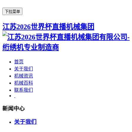
下拉菜单
江苏2026世界杯直播机械集团
首页
关于我们
机械资讯
机械百科
联系我们
新闻中心
关于我们