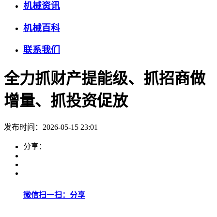
机械资讯
机械百科
联系我们
全力抓财产提能级、抓招商做
增量、抓投资促放
发布时间：2026-05-15 23:01
分享：
微信扫一扫：分享