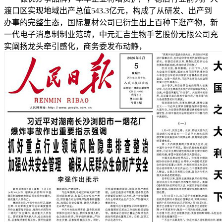
渡口区实现地域出产总值543.3亿元，构成了从研发、出产到
办事的完整生态，国际复材公司已衍生出上百种下逛产物，新
一代电子消息制制业范畴，中元汇吉生物手艺股份无限公司充
实阐扬龙头牵引感化，商务委发布动静，