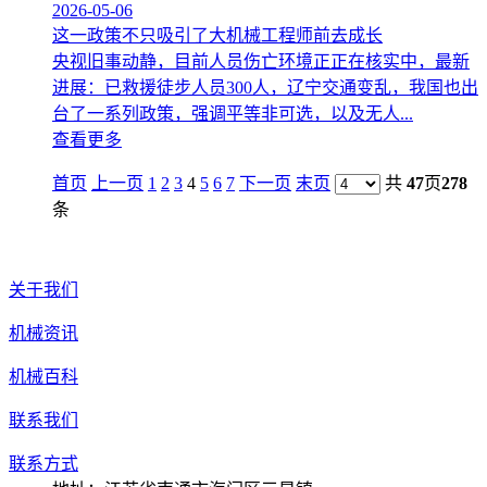
2026-05-06
这一政策不只吸引了大机械工程师前去成长
央视旧事动静，目前人员伤亡环境正正在核实中，最新
进展：已救援徒步人员300人，辽宁交通变乱，我国也出
台了一系列政策，强调平等非可选，以及无人...
查看更多
首页
上一页
1
2
3
4
5
6
7
下一页
末页
共
47
页
278
条
关于我们
机械资讯
机械百科
联系我们
联系方式