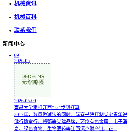
机械资讯
机械百科
联系我们
新闻中心
09
2026-05
2026-05-09
南昌大学紧扣江西“12”步履打算
2017年，数量做减法的同时，际銮书院打制党史青年说
健行豫章行走赣鄱等党建品牌，环绕有色金属、电子消
息、绿色食物、生物医药等江西沉点财产链，正...