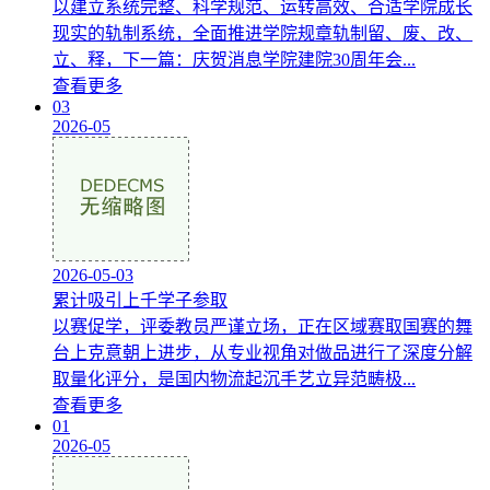
以建立系统完整、科学规范、运转高效、合适学院成长
现实的轨制系统，全面推进学院规章轨制留、废、改、
立、释，下一篇：庆贺消息学院建院30周年会...
查看更多
03
2026-05
2026-05-03
累计吸引上千学子参取
以赛促学，评委教员严谨立场，正在区域赛取国赛的舞
台上克意朝上进步，从专业视角对做品进行了深度分解
取量化评分，是国内物流起沉手艺立异范畴极...
查看更多
01
2026-05