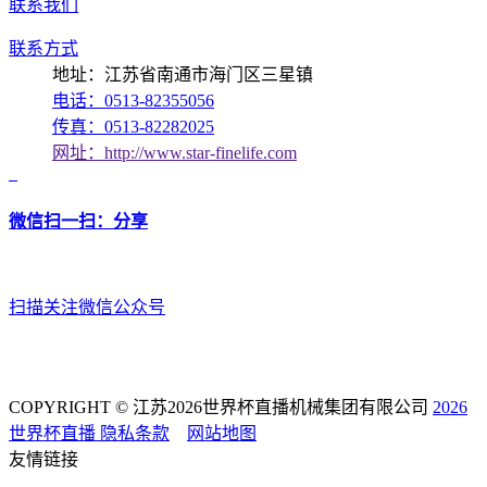
联系我们
联系方式
地址：江苏省南通市海门区三星镇
电话：0513-82355056
传真：0513-82282025
网址：http://www.star-finelife.com
微信扫一扫：分享
扫描关注微信公众号
COPYRIGHT © 江苏2026世界杯直播机械集团有限公司
2026
世界杯直播
隐私条款
网站地图
友情链接