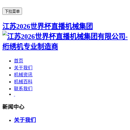
下拉菜单
江苏2026世界杯直播机械集团
首页
关于我们
机械资讯
机械百科
联系我们
新闻中心
关于我们