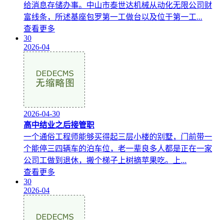
给消息存储办事。中山市泰世达机械从动化无限公司财
富线条，所述基座包罗第一工做台以及位于第一工...
查看更多
30
2026-04
2026-04-30
高中结业之后接管职
一个通俗工程师能够买得起三层小楼的别墅，门前带一
个能停三四辆车的泊车位，老一辈良多人都是正在一家
公司工做到退休，搬个梯子上树摘苹果吃。上...
查看更多
30
2026-04