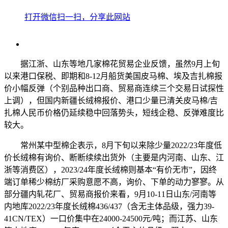
打开微信扫一扫，分享此网站
据江浙、山东等地几家棉花贸易企业反馈，虽然9月上旬
以来港口保税、即期和8-12月船货美国皮马棉、埃及吉扎棉报
价小幅反弹（个别品种出口商、贸易商连续三个交易日试探性
上调），但国内新疆长绒棉报价、港口少量已清关皮马棉/吉
扎棉人民币价格仍延续稳中回落势头，短线企稳、反弹难度比
较大。
常州某中型棉企表示，8月下旬以来除少量2022/23年度低
价长绒棉有询价、断断续续出货外（主要是内河南、山东、江
浙等消费区），2023/24年度长绒棉则基本“有价无市”，因终
端订单稀少棉纺厂采购意愿不高，询价、下单的动力寥寥。从
部分疆内轧花厂、贸易商报价来看，9月10-11日山东/河南等
内地库2022/23年度长绒棉436/437（含无主体品级，强力39-
41CN/TEX）一口价集中在24000-24500元/吨；而江苏、山东