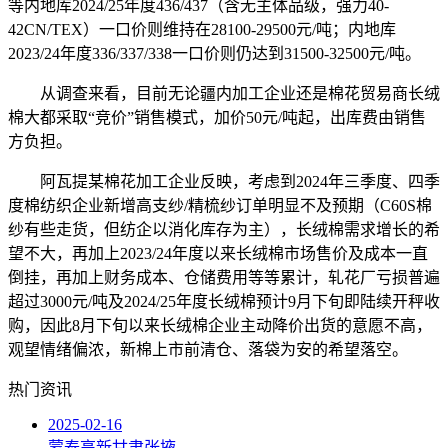
等内地库2024/25年度436/437（含无主体品级，强力40-
42CN/TEX）一口价则维持在28100-29500元/吨；内地库
2023/24年度336/337/338一口价则仍达到31500-32500元/吨。
从调查来看，目前无论疆内加工企业还是棉花贸易商长绒
棉大都采取“竞价”销售模式，加价50元/吨起，出库费由销售
方负担。
阿瓦提某棉花加工企业反映，考虑到2024年三季度、四季
度棉纺织企业新增高支纱/精梳纱订单明显不及预期（C60S棉
纱有些走货，但纺企以消化库存为主），长绒棉需求增长的希
望不大，再加上2023/24年度以来长绒棉市场售价及成本一直
倒挂，再加上财务成本、仓储费用等等累计，轧花厂亏损普遍
超过3000元/吨及2024/25年度长绒棉预计9月下旬即陆续开秤收
购，因此8月下旬以来长绒棉企业主动降价出货的意愿不高，
观望情绪偏浓，新棉上市前清仓、落袋为安的希望落空。
热门资讯
2025-02-16
蒙泰高新甘肃张掖