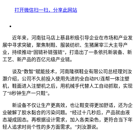
打开微信扫一扫，分享此网站
近年来，河南驻马店上蔡县积极引导企业在市场和产业发
展中寻求突破，聚焦制鞋、服装纺织、生猪屠宰三大主导产
业，持续推动“固链补链强链”，打造出了一条依托新装备、新
工艺、新产品的百亿元级产业链。
谈及“数智”赋能技术，河南隆祺鞋业有限公司总经理刘汝
灏介绍，公司不久前投入使用先进的全自动PU连帮一体注塑
机，鞋面进入注塑机之后，用机械手代替人工自动抓取，实现
了“8秒钟生产一只鞋”。
新设备不仅让生产更高效，也让鞋变得更加舒适，还为企
业破解了胶水黏合的污染问题。“经过十几秒后，产品就由液
态凝成固态。再根据设计需求，加入各类染色，更符合当下年
轻人追求时尚个性的多方面需求。”刘汝灏说。