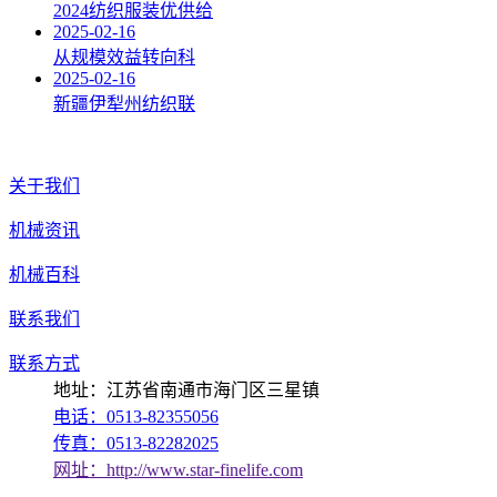
2024纺织服装优供给
2025-02-16
从规模效益转向科
2025-02-16
新疆伊犁州纺织联
关于我们
机械资讯
机械百科
联系我们
联系方式
地址：江苏省南通市海门区三星镇
电话：0513-82355056
传真：0513-82282025
网址：http://www.star-finelife.com