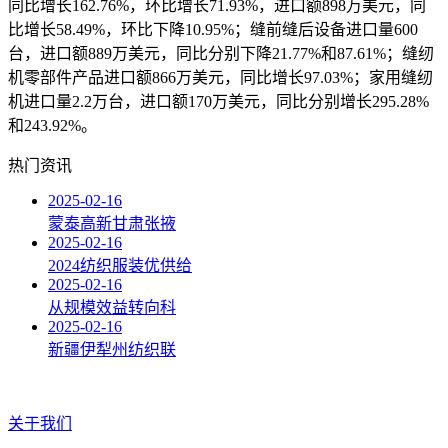
同比增长162.76%，环比增长71.93%，进口额898万美元，同
比增长58.49%，环比下降10.95%；缝前缝后设备进口量600
台，进口额889万美元，同比分别下降21.77%和87.61%；缝纫
机零部件产品进口额866万美元，同比增长97.03%；家用缝纫
机进口量2.2万台，进口额170万美元，同比分别增长295.28%
和243.92%。
热门资讯
2025-02-16
蒙泰高新甘肃张掖
2025-02-16
2024纺织服装优供给
2025-02-16
从规模效益转向科
2025-02-16
新疆伊犁州纺织联
关于我们