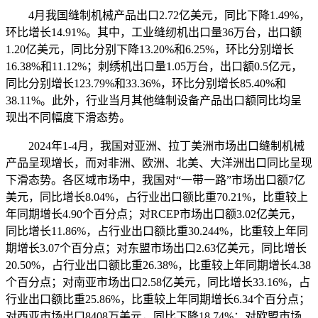
4月我国缝制机械产品出口2.72亿美元，同比下降1.49%，
环比增长14.91%。其中，工业缝纫机出口量36万台，出口额
1.20亿美元，同比分别下降13.20%和6.25%，环比分别增长
16.38%和11.12%；刺绣机出口量1.05万台，出口额0.5亿元，
同比分别增长123.79%和33.36%，环比分别增长85.40%和
38.11%。此外，行业当月其他缝制设备产品出口额同比均呈
现出不同幅度下滑态势。
2024年1-4月，我国对亚洲、拉丁美洲市场出口缝制机械
产品呈现增长，而对非洲、欧洲、北美、大洋洲出口同比呈现
下滑态势。各区域市场中，我国对“一带一路”市场出口额7亿
美元，同比增长8.04%，占行业出口额比重70.21%，比重较上
年同期增长4.90个百分点；对RCEP市场出口额3.02亿美元，
同比增长11.86%，占行业出口额比重30.244%，比重较上年同
期增长3.07个百分点；对东盟市场出口2.63亿美元，同比增长
20.50%，占行业出口额比重26.38%，比重较上年同期增长4.38
个百分点；对南亚市场出口2.58亿美元，同比增长33.16%，占
行业出口额比重25.86%，比重较上年同期增长6.34个百分点；
对西亚市场出口8408万美元，同比下降18.74%；对欧盟市场