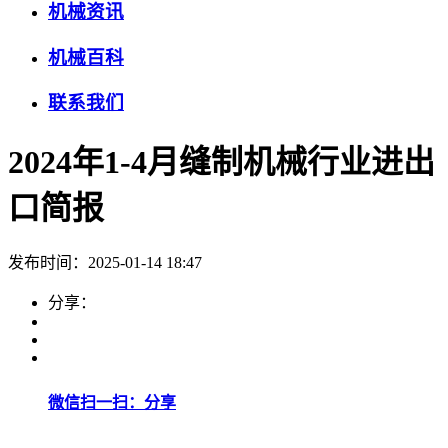
机械资讯
机械百科
联系我们
2024年1-4月缝制机械行业进出
口简报
发布时间：2025-01-14 18:47
分享：
微信扫一扫：分享