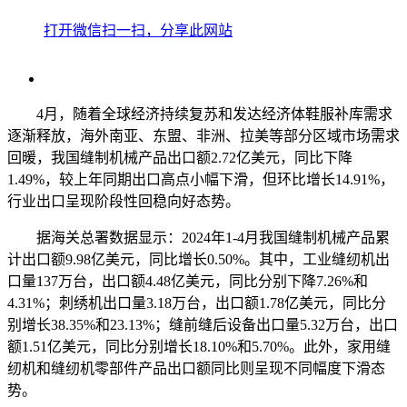
打开微信扫一扫，分享此网站
4月，随着全球经济持续复苏和发达经济体鞋服补库需求
逐渐释放，海外南亚、东盟、非洲、拉美等部分区域市场需求
回暖，我国缝制机械产品出口额2.72亿美元，同比下降
1.49%，较上年同期出口高点小幅下滑，但环比增长14.91%，
行业出口呈现阶段性回稳向好态势。
据海关总署数据显示：2024年1-4月我国缝制机械产品累
计出口额9.98亿美元，同比增长0.50%。其中，工业缝纫机出
口量137万台，出口额4.48亿美元，同比分别下降7.26%和
4.31%；刺绣机出口量3.18万台，出口额1.78亿美元，同比分
别增长38.35%和23.13%；缝前缝后设备出口量5.32万台，出口
额1.51亿美元，同比分别增长18.10%和5.70%。此外，家用缝
纫机和缝纫机零部件产品出口额同比则呈现不同幅度下滑态
势。