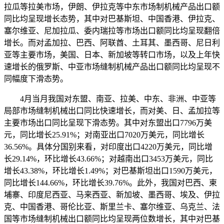
拉瓜等拉美市场，伊朗、伊拉克等中东市场制机械产品出口额
同比均呈现增长态势，其中对巴基斯坦、中国香港、伊拉克、
塞尔维亚、尼加拉瓜、委内瑞拉等市场出口额同比均呈现翻倍
增长。而对孟加拉、巴西、阿联酋、土耳其、墨西哥、尼日利
亚等主要市场，美国、日本、新加坡等转口市场，以及上年快
速增长的俄罗斯、中亚市场缝制机械产品出口额同比均呈现不
同幅度下滑态势。
4月当月我国对东盟、南亚、拉美、中东、非洲、中亚等
局部市场缝制机械出口同比快速增长，而对美、日、孟加拉等
主要市场出口同比呈现下滑态势。其中对东盟出口7796万美
元，同比增长25.91%；对南亚出口7020万美元，同比增长
36.56%。具体分国别来看，对印度出口4220万美元，同比增
长29.14%，环比增长43.66%；对越南出口3453万美元，同比
增长43.38%，环比增长1.49%；对巴基斯坦出口1590万美元，
同比增长144.66%，环比增长39.76%。此外，我国对巴西、柬
埔寨、印度尼西亚、马来西亚、新加坡、墨西哥、埃及、伊拉
克、中国香港、哥伦比亚、斯里兰卡、塞尔维亚、乌克兰、法
国等市场缝制机械出口额同比均呈现两位数增长，其中对巴基